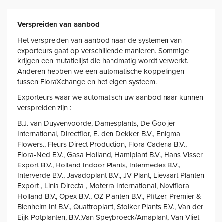
Verspreiden van aanbod
Het verspreiden van aanbod naar de systemen van
exporteurs gaat op verschillende manieren. Sommige
krijgen een mutatielijst die handmatig wordt verwerkt.
Anderen hebben we een automatische koppelingen
tussen FloraXchange en het eigen systeem.
Exporteurs waar we automatisch uw aanbod naar kunnen
verspreiden zijn :
B.J. van Duyvenvoorde, Damesplants, De Gooijer
International, Directflor, E. den Dekker B.V., Enigma
Flowers., Fleurs Direct Production, Flora Cadena B.V.,
Flora-Ned B.V., Gasa Holland, Hamiplant B.V., Hans Visser
Export B.V., Holland Indoor Plants, Intermedex B.V.,
Interverde B.V., Javadoplant B.V., JV Plant, Lievaart Planten
Export , Linia Directa , Moterra International, Noviflora
Holland B.V., Opex B.V., OZ Planten B.V., Pfitzer, Premier &
Blenheim Int B.V., Quattroplant, Stolker Plants B.V., Van der
Eijk Potplanten, B.V.,Van Speybroeck/Amaplant, Van Vliet