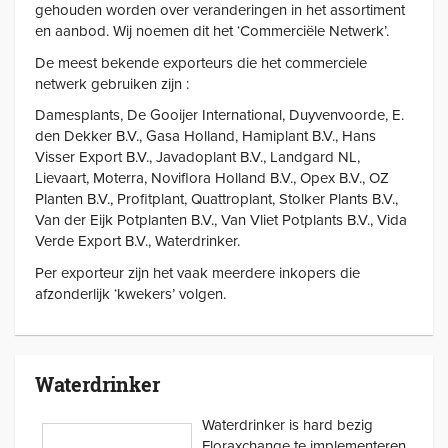
gehouden worden over veranderingen in het assortiment
en aanbod. Wij noemen dit het ‘Commerciële Netwerk’.
De meest bekende exporteurs die het commerciele
netwerk gebruiken zijn :
Damesplants, De Gooijer International, Duyvenvoorde, E.
den Dekker B.V., Gasa Holland, Hamiplant B.V., Hans
Visser Export B.V., Javadoplant B.V., Landgard NL,
Lievaart, Moterra, Noviflora Holland B.V., Opex B.V., OZ
Planten B.V., Profitplant, Quattroplant, Stolker Plants B.V.,
Van der Eijk Potplanten B.V., Van Vliet Potplants B.V., Vida
Verde Export B.V., Waterdrinker.
Per exporteur zijn het vaak meerdere inkopers die
afzonderlijk ‘kwekers’ volgen.
Waterdrinker
Waterdrinker is hard bezig
Floraxchange te implementeren